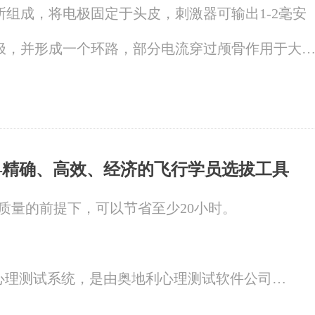
组成，将电极固定于头皮，刺激器可输出1-2毫安
极，并形成一个环路，部分电流穿过颅骨作用于大
节神经元的兴奋性和相关神经递质的分泌，进而影
—精确、高效、经济的飞行学员选拔工具
证质量的前提下，可以节省至少20小时。
tem维也纳心理测试系统，是由奥地利心理测试软件公司
是一套易操作、可扩展的计算机心理测试系统，它开创