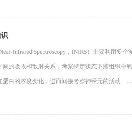
球知名的顶尖电脑化心理测验，涉及智力测验、特
测验等多领域心理测验模块。
知识
r-Infrared Spectroscopy，fNIRS）主要利用多个
之间的吸收和散射关系，考察特定状态下脑组织中
红蛋白的浓度变化，进而间接考察神经元的活动、
能，反映大脑的状态与加工的过程。
体监测、能在动态运动条件下应用的光学脑功能检测技
究开辟了一条新路。