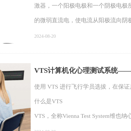
激器，一个阳极电极和一个阴极电极所
的微弱直流电，使电流从阳极流向阴
皮层，可改变神经元的静息电位，调
2024-08-20
相应的感知觉、运动和认知行为。
VTS计算机化心理测试系统—
使用 VTS 进行飞行学员选拔，在保
什么是VTS
VTS，全称Vienna Test Sys
SCHUHFRIED开发的系列产品，