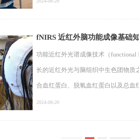
2024-08-20
计算机心理测试及训练的先河，是全
能力测验、航空心理测验、交通心理
fNIRS 近红外脑功能成像基础
功能近红外光谱成像技术（functional Nea
长的近红外光与脑组织中生色团物质
合血红蛋白、脱氧血红蛋白以及总血
胞能量代谢以及血液动力学相关的功
2024-08-20
fNIRS 是一种无创性、可实时在
术，它为运动过程中脑功能活动的研